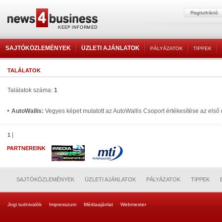
SAJTÓKÖZLEMÉNYEK
ÜZLETI AJÁNLATOK
PÁLYÁZATOK
TIPPEK
TALÁLATOK
Találatok száma:
1
AutoWallis:
Vegyes képet mutatott az AutoWallis Csoport értékesítése az els
|
1
PARTNEREINK
SAJTÓKÖZLEMÉNYEK
ÜZLETI AJÁNLATOK
PÁLYÁZATOK
TIPPEK
Jogi tudnivalók
Impresszum
Médiaajánlat
Webmester