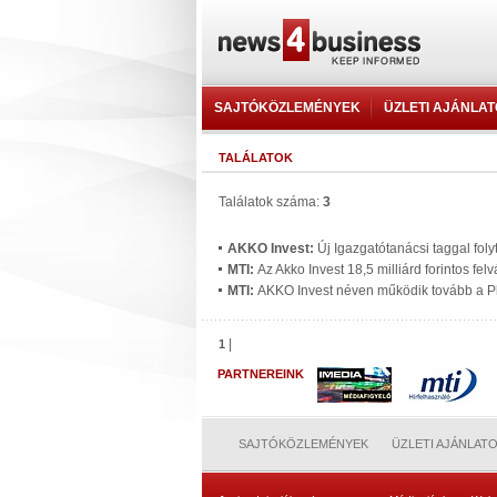
SAJTÓKÖZLEMÉNYEK
ÜZLETI AJÁNLA
TALÁLATOK
Találatok száma:
3
AKKO Invest:
Új Igazgatótanácsi taggal fol
MTI:
Az Akko Invest 18,5 milliárd forintos fe
MTI:
AKKO Invest néven működik tovább a Pl
|
1
PARTNEREINK
SAJTÓKÖZLEMÉNYEK
ÜZLETI AJÁNLAT