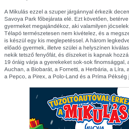
A Mikulás ezzel a szuper járgánnyal érkezik dece
Savoya Park főbejárata elé. Ezt követően, betérv
gyermeket megajándékoz, aki valamilyen jócselek
Télapó természetesen nem kivételez, és a megs
is készül egy kis meglepetéssel. A három legkedv
előadó gyermek, illetve szülei a helyszínen kivál
nekik tetsző fenyőfát, és díszeket is kapnak hozzá
19 óráig várja a gyerekeket sok-sok finomsággal, 
Auchan, a Biobarát, a Fornetti, a Herbária, a Líra,
a Pepco, a Pirex, a Polo-Land és a Príma Pékség j