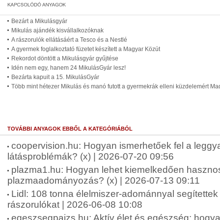
Bezárt a Mikulásgyár
Mikulás ajándék kisvállalkozóknak
A rászorulók ellátásáért a Tesco és a Nestlé
A gyermek foglalkoztató füzetet készített a Magyar Közút
Rekordot döntött a Mikulásgyár gyűjtése
Idén nem egy, hanem 24 MikulásGyár lesz!
Bezárta kapuit a 15. MikulásGyár
Több mint hétezer Mikulás és manó futott a gyermekrák elleni küzdelemért Ma
TOVÁBBI ANYAGOK EBBŐL A KATEGÓRIÁBÓL
coopervision.hu: Hogyan ismerhetőek fel a leggy
látásproblémák? (x) | 2026-07-20 09:56
plazma1.hu: Hogyan lehet kiemelkedően haszno
plazmaadományozás? (x) | 2026-07-13 09:11
Lidl: 108 tonna élelmiszer-adománnyal segítettek
rászorulókat | 2026-06-08 10:08
egeszsegpajzs.hu: Aktív élet és egészség: hogya