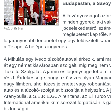
Budapesten, a Savoy
A látványosságot aztán
minden gyerek, aki va
jócselekedetéről szám
Fotó: Uhlár Brigi
meglepetést kap tőle. 
legaranyosabb történetet egy-egy feldíszített kar
a Télapó. A belépés ingyenes.
A Mikulás egy Iveco tűzoltóautóval érkezik, ami 
át egy német kisvárosban szolgált, míg meg nem 
Tűzoltó Szolgálat. A jármű és legénysége több min
részt. Érdekessége, hogy az összes olyan Magya
nagy filmben, ahol tüzes jelenetet vagy robbantás
autó és a tűzoltó-szolgálat biztosítja a helyszínt. 
Aranybulla, a S.E.R.E.G., A renitens, az El Turco v
International amerikai krimisorozat forgatásán is ga
biztonságot.