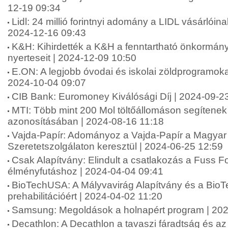
12-19 09:34
Lidl: 24 millió forintnyi adomány a LIDL vásárlói
2024-12-16 09:43
K&H: Kihirdették a K&H a fenntartható önkormány
nyerteseit | 2024-12-09 10:50
E.ON: A legjobb óvodai és iskolai zöldprogramoka
2024-10-04 09:07
CIB Bank: Euromoney Kiválósági Díj | 2024-09-2
MTI: Több mint 200 Mol töltőállomáson segítenek 
azonosításában | 2024-08-16 11:18
Vajda-Papír: Adományoz a Vajda-Papír a Magyar 
Szeretetszolgálaton keresztül | 2024-06-25 12:59
Csak Alapítvány: Elindult a csatlakozás a Fuss 
élményfutáshoz | 2024-04-04 09:41
BioTechUSA: A Mályvavirág Alapítvány és a Bio
prehabilitációért | 2024-04-02 11:20
Samsung: Megoldások a holnapért program | 202
Decathlon: A Decathlon a tavaszi fáradtság és a