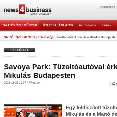
SAJTÓKÖZLEMÉNYEK
ÜZLETI AJÁNLATOK
PÁLYÁZATOK
TIPPEK
SAJTÓKÖZLEMÉNYEK
|
Felelősség
|
Tűzoltóautóval érkezik a Mikulás Budapeste
FELELŐSSÉG
Savoya Park: Tűzoltóautóval érk
Mikulás Budapesten
2025-11-26 10:37 | PRgarden
Egy feldíszített tűzol
Mikulás és a Manó d