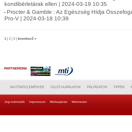
kondibérletárak ellen | 2024-03-19 10:35
Procter & Gamble : Az Egészség Hídja Összefogá
Pro-V | 2024-03-18 10:39
|
|
|
1
2
3
következő »
PARTNEREINK
SAJTÓKÖZLEMÉNYEK
ÜZLETI AJÁNLATOK
PÁLYÁZATOK
TIPPEK
Jogi tudnivalók
Impresszum
Médiaajánlat
Webmester