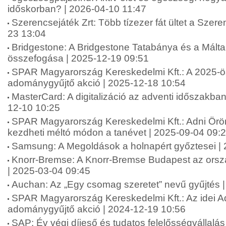
időskorban? | 2026-04-10 11:47
Szerencsejáték Zrt: Több tízezer fát ültet a Szere
23 13:04
Bridgestone: A Bridgestone Tatabánya és a Máltai
összefogása | 2025-12-19 09:51
SPAR Magyarország Kereskedelmi Kft.: A 2025-ö
adománygyűjtő akció | 2025-12-18 10:54
MasterCard: A digitalizáció az adventi időszakba
12-10 10:25
SPAR Magyarország Kereskedelmi Kft.: Adni Ör
kezdheti méltó módon a tanévet | 2025-09-04 09:
Samsung: A Megoldások a holnapért győztesei |
Knorr-Bremse: A Knorr-Bremse Budapest az orsz
| 2025-03-04 09:45
Auchan: Az „Egy csomag szeretet” nevű gyűjtés 
SPAR Magyarország Kereskedelmi Kft.: Az idei A
adománygyűjtő akció | 2024-12-19 10:56
SAP: Év végi díjeső és tudatos felelősségvállalá