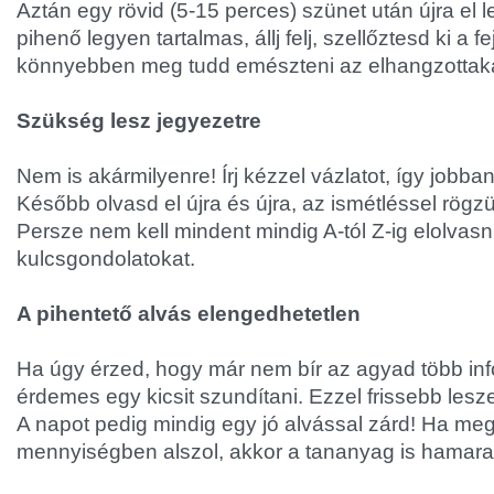
Aztán egy rövid (5-15 perces) szünet után újra el 
pihenő legyen tartalmas, állj felj, szellőztesd ki a 
könnyebben meg tudd emészteni az elhangzottaka
Szükség lesz jegyezetre
Nem is akármilyenre! Írj kézzel vázlatot, így jobban
Később olvasd el újra és újra, az ismétléssel rögzül
Persze nem kell mindent mindig A-tól Z-ig elolvasn
kulcsgondolatokat.
A pihentető alvás elengedhetetlen
Ha úgy érzed, hogy már nem bír az agyad több inf
érdemes egy kicsit szundítani. Ezzel frissebb lesz
A napot pedig mindig egy jó alvással zárd! Ha me
mennyiségben alszol, akkor a tananyag is hamara