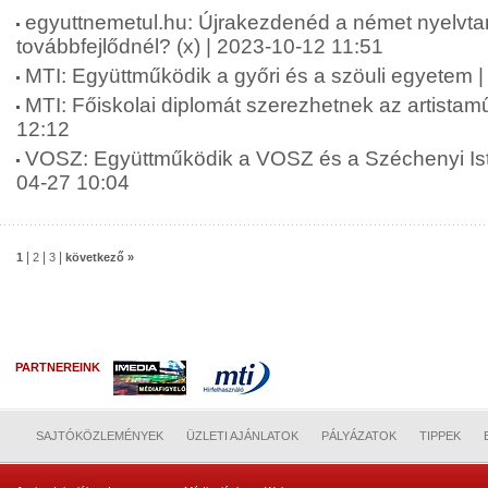
egyuttnemetul.hu: Újrakezdenéd a német nyelvta
továbbfejlődnél? (x) | 2023-10-12 11:51
MTI: Együttműködik a győri és a szöuli egyetem 
MTI: Főiskolai diplomát szerezhetnek az artista
12:12
VOSZ: Együttműködik a VOSZ és a Széchenyi Is
04-27 10:04
|
|
|
1
2
3
következő »
PARTNEREINK
SAJTÓKÖZLEMÉNYEK
ÜZLETI AJÁNLATOK
PÁLYÁZATOK
TIPPEK