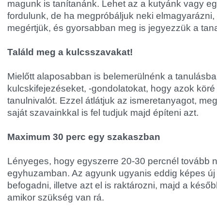
magunk is tanítanánk. Lehet az a kutyánk vagy eg
fordulunk, de ha megpróbáljuk neki elmagyarázni, 
megértjük, és gyorsabban meg is jegyezzük a tan
Találd meg a kulcsszavakat!
Mielőtt alaposabban is belemerülnénk a tanulásb
kulcskifejezéseket, -gondolatokat, hogy azok köré 
tanulnivalót. Ezzel átlátjuk az ismeretanyagot, meg 
saját szavainkkal is fel tudjuk majd építeni azt.
Maximum 30 perc egy szakaszban
Lényeges, hogy egyszerre 20-30 percnél tovább ne
egyhuzamban. Az agyunk ugyanis eddig képes új 
befogadni, illetve azt el is raktározni, majd a késő
amikor szükség van rá.