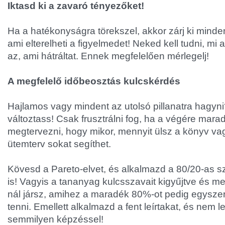
Iktasd ki a zavaró tényezőket!
Ha a hatékonyságra törekszel, akkor zárj ki minde
ami elterelheti a figyelmedet! Neked kell tudni, mi 
az, ami hátráltat. Ennek megfelelően mérlegelj!
A megfelelő időbeosztás kulcskérdés
Hajlamos vagy mindent az utolsó pillanatra hagyn
változtass! Csak frusztrálni fog, ha a végére mar
megtervezni, hogy mikor, mennyit ülsz a könyv vagy
ütemterv sokat segíthet.
Kövesd a Pareto-elvet, és alkalmazd a 80/20-as s
is! Vagyis a tananyag kulcsszavait kigyűjtve és 
nál jársz, amihez a maradék 80%-ot pedig egysze
tenni. Emellett alkalmazd a fent leírtakat, és nem 
semmilyen képzéssel!