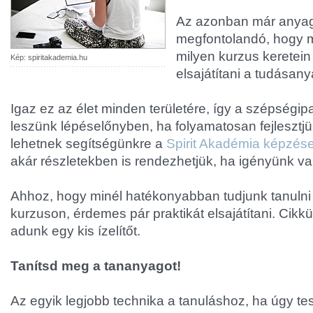
Az azonban már anyag
megfontolandó, hogy m
milyen kurzus keretein
Kép: spiritakademia.hu
elsajátítani a tudásany
Igaz ez az élet minden területére, így a szépségip
leszünk lépéselőnyben, ha folyamatosan fejleszt
lehetnek segítségünkre a
Spirit Akadémia képzése
akár részletekben is rendezhetjük, ha igényünk va
Ahhoz, hogy minél hatékonyabban tudjunk tanulni 
kurzuson, érdemes pár praktikát elsajátítani. Cik
adunk egy kis ízelítőt.
Tanítsd meg a tananyagot!
Az egyik legjobb technika a tanuláshoz, ha úgy te