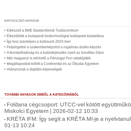
Elkészült a BME Balatonfüredi Tudáscentrum
Elkezdődik a budapesti biotechnológiai tudáspark kialakítása
Így lesz piacképes a tudásunk 2025-ben
Felpörgetné a szakemberképzést a rugalmas duális képzés
A fenntarthatóság és a tudásfejlesztés nyert az InnoMax Díjon
Már magyarul is elérhető a Pénzügyi Foci oktatójáték
Megállapodást kötött a Continental és az Óbudai Egyetem
Hiányoznak a digitális képességek
TOVÁBBI ANYAGOK EBBŐL A KATEGÓRIÁBÓL
Foldana cégcsoport: UTCC-vel kötött együttműkö
Miskolci Egyetem | 2026-02-12 10:33
KRÉTA IFM: Így segít a KRÉTA MI-je a nyelvtanu
01-13 10:24