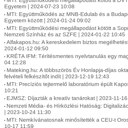
MTI: Együttműködési megállapodást kötött a DVT
Egyetem | 2024-07-23 10:08
MTI: Együttműködés az MNB-Edulab és a Budapes
Egyetem között | 2024-01-24 09:02
MTI: Együttműködési megállapodást kötött a Sop
Nemzeti Színház és az SZFE | 2024-01-22 10:45
Alfakapos.hu: A kereskedelem biztos megélhetést 
2024-01-12 09:50
KRÉTA IFM: Térítésmentes nyelvtanulás egy mag
04 12:28
Mateking.hu: A többszörös Év Honlapja-díjas okta
felvételi felkészítőt indít | 2023-12-19 12:43
MTI: Precíziós tejtermelő laboratórium épült Kap
10:21
EJMSZ: Díjazták a kreatív tanárokat | 2023-11-16
Nemzeti Média- és Hírközlési Hatóság: Digitalizá
| 2023-10-24 11:30
MTI: Nemkívánatosnak minősítették a CEU-t Oro
10-17 11:59