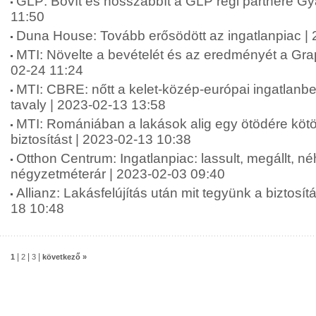
GLP: Bővít és hosszabbít a GLP régi partnere Gy
11:50
Duna House: Tovább erősödött az ingatlanpiac |
MTI: Növelte a bevételét és az eredményét a Grap
02-24 11:24
MTI: CBRE: nőtt a kelet-közép-európai ingatlanbe
tavaly | 2023-02-13 13:58
MTI: Romániában a lakások alig egy ötödére kötö
biztosítást | 2023-02-13 10:38
Otthon Centrum: Ingatlanpiac: lassult, megállt, n
négyzetméterár | 2023-02-03 09:40
Allianz: Lakásfelújítás után mit tegyünk a biztosít
18 10:48
|
|
|
1
2
3
következő »