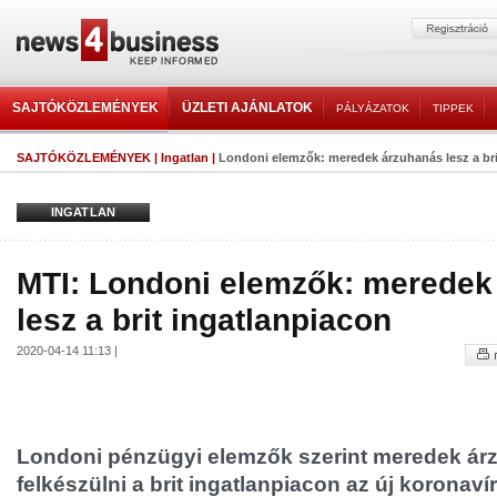
SAJTÓKÖZLEMÉNYEK
ÜZLETI AJÁNLATOK
PÁLYÁZATOK
TIPPEK
SAJTÓKÖZLEMÉNYEK
|
Ingatlan
|
Londoni elemzők: meredek árzuhanás lesz a bri
INGATLAN
MTI: Londoni elemzők: meredek
lesz a brit ingatlanpiacon
2020-04-14 11:13 |
Londoni pénzügyi elemzők szerint meredek árz
felkészülni a brit ingatlanpiacon az új koronaví