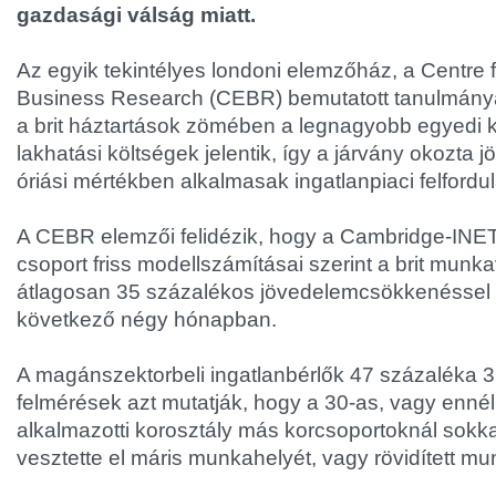
gazdasági válság miatt.
Az egyik tekintélyes londoni elemzőház, a Centre
Business Research (CEBR) bemutatott tanulmány
a brit háztartások zömében a legnagyobb egyedi ki
lakhatási költségek jelentik, így a járvány okozta 
óriási mértékben alkalmasak ingatlanpiaci felfordu
A CEBR elemzői felidézik, hogy a Cambridge-INE
csoport friss modellszámításai szerint a brit munka
átlagosan 35 százalékos jövedelemcsökkenéssel
következő négy hónapban.
A magánszektorbeli ingatlanbérlők 47 százaléka 35 
felmérések azt mutatják, hogy a 30-as, vagy ennél f
alkalmazotti korosztály más korcsoportoknál sokka
vesztette el máris munkahelyét, vagy rövidített m