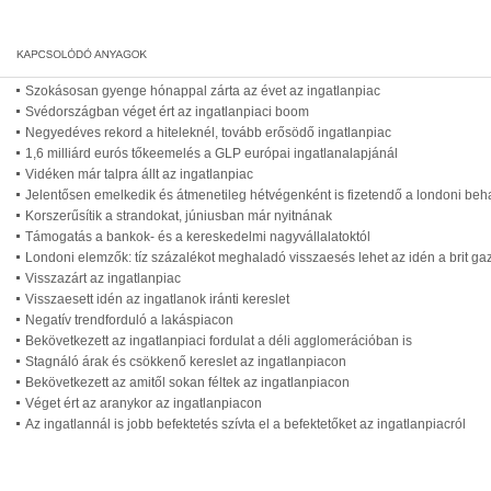
Szokásosan gyenge hónappal zárta az évet az ingatlanpiac
Svédországban véget ért az ingatlanpiaci boom
Negyedéves rekord a hiteleknél, tovább erősödő ingatlanpiac
1,6 milliárd eurós tőkeemelés a GLP európai ingatlanalapjánál
Vidéken már talpra állt az ingatlanpiac
Jelentősen emelkedik és átmenetileg hétvégenként is fizetendő a londoni behaj
Korszerűsítik a strandokat, júniusban már nyitnának
Támogatás a bankok- és a kereskedelmi nagyvállalatoktól
Londoni elemzők: tíz százalékot meghaladó visszaesés lehet az idén a brit 
Visszazárt az ingatlanpiac
Visszaesett idén az ingatlanok iránti kereslet
Negatív trendforduló a lakáspiacon
Bekövetkezett az ingatlanpiaci fordulat a déli agglomerációban is
Stagnáló árak és csökkenő kereslet az ingatlanpiacon
Bekövetkezett az amitől sokan féltek az ingatlanpiacon
Véget ért az aranykor az ingatlanpiacon
Az ingatlannál is jobb befektetés szívta el a befektetőket az ingatlanpiacról