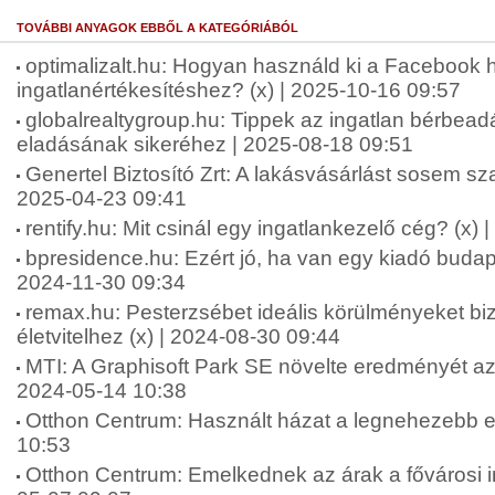
TOVÁBBI ANYAGOK EBBŐL A KATEGÓRIÁBÓL
optimalizalt.hu: Hogyan használd ki a Facebook 
ingatlanértékesítéshez? (x) | 2025-10-16 09:57
globalrealtygroup.hu: Tippek az ingatlan bérbea
eladásának sikeréhez | 2025-08-18 09:51
Genertel Biztosító Zrt: A lakásvásárlást sosem sz
2025-04-23 09:41
rentify.hu: Mit csinál egy ingatlankezelő cég? (x)
bpresidence.hu: Ezért jó, ha van egy kiadó budape
2024-11-30 09:34
remax.hu: Pesterzsébet ideális körülményeket bi
életvitelhez (x) | 2024-08-30 09:44
MTI: A Graphisoft Park SE növelte eredményét a
2024-05-14 10:38
Otthon Centrum: Használt házat a legnehezebb e
10:53
Otthon Centrum: Emelkednek az árak a fővárosi i