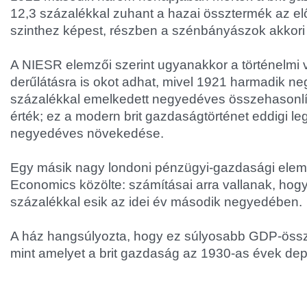
12,3 százalékkal zuhant a hazai össztermék az e
szinthez képest, részben a szénbányászok akkori s
A NIESR elemzői szerint ugyanakkor a történelmi 
derűlátásra is okot adhat, mivel 1921 harmadik n
százalékkal emelkedett negyedéves összehasonlí
érték; ez a modern brit gazdaságtörténet eddigi l
negyedéves növekedése.
Egy másik nagy londoni pénzügyi-gazdasági elem
Economics közölte: számításai arra vallanak, hogy
százalékkal esik az idei év második negyedében.
A ház hangsúlyozta, hogy ez súlyosabb GDP-össz
mint amelyet a brit gazdaság az 1930-as évek depre