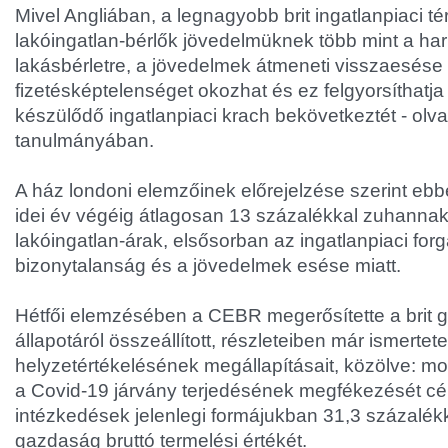
Mivel Angliában, a legnagyobb brit ingatlanpiaci t
lakóingatlan-bérlők jövedelmüknek több mint a har
lakásbérletre, a jövedelmek átmeneti visszaesése 
fizetésképtelenséget okozhat és ez felgyorsíthatja
készülődő ingatlanpiaci krach bekövetkeztét - ol
tanulmányában.
A ház londoni elemzőinek előrejelzése szerint eb
idei év végéig átlagosan 13 százalékkal zuhannak 
lakóingatlan-árak, elsősorban az ingatlanpiaci for
bizonytalanság és a jövedelmek esése miatt.
Hétfői elemzésében a CEBR megerősítette a brit 
állapotáról összeállított, részleteiben már ismertete
helyzetértékelésének megállapításait, közölve: mo
a Covid-19 járvány terjedésének megfékezését cél
intézkedések jelenlegi formájukban 31,3 százalékka
gazdaság bruttó termelési értékét.