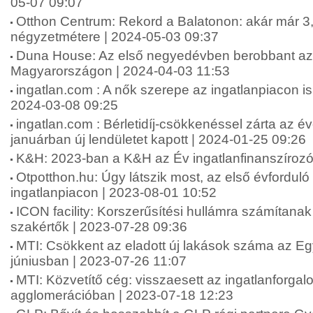
05-07 09:07
Otthon Centrum: Rekord a Balatonon: akár már 3,2
négyzetmétere | 2024-05-03 09:37
Duna House: Az első negyedévben berobbant az i
Magyarországon | 2024-04-03 11:53
ingatlan.com : A nők szerepe az ingatlanpiacon is
2024-03-08 09:25
ingatlan.com : Bérletidíj-csökkenéssel zárta az év
januárban új lendületet kapott | 2024-01-25 09:26
K&H: 2023-ban a K&H az Év ingatlanfinanszírozó
Otpotthon.hu: Úgy látszik most, az első évforduló 
ingatlanpiacon | 2023-08-01 10:52
ICON facility: Korszerűsítési hullámra számítanak
szakértők | 2023-07-28 09:36
MTI: Csökkent az eladott új lakások száma az E
júniusban | 2023-07-26 11:07
MTI: Közvetítő cég: visszaesett az ingatlanforgal
agglomerációban | 2023-07-18 12:23