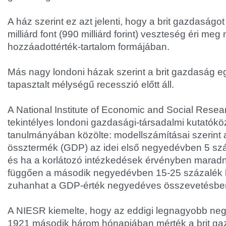
A ház szerint ez azt jelenti, hogy a brit gazdaságo
milliárd font (990 milliárd forint) veszteség éri meg
hozzáadottérték-tartalom formájában.
Más nagy londoni házak szerint a brit gazdaság
tapasztalt mélységű recesszió előtt áll.
A National Institute of Economic and Social Rese
tekintélyes londoni gazdasági-társadalmi kutatóköz
tanulmányában közölte: modellszámításai szerint a
össztermék (GDP) az idei első negyedévben 5 szá
és ha a korlátozó intézkedések érvényben maradn
függően a második negyedévben 15-25 százalék 
zuhanhat a GDP-érték negyedéves összevetésbe
A NIESR kiemelte, hogy az eddigi legnagyobb ne
1921 második három hónapjában mérték a brit ga