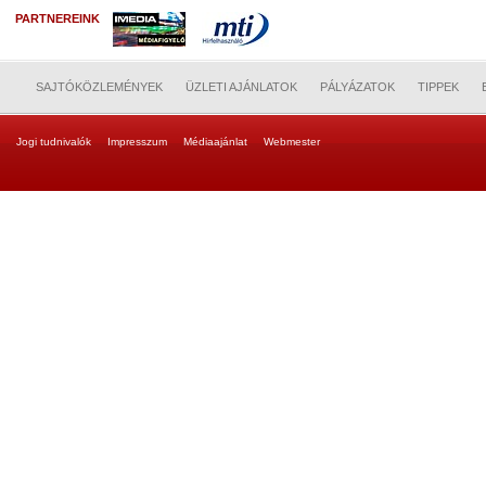
PARTNEREINK
SAJTÓKÖZLEMÉNYEK
ÜZLETI AJÁNLATOK
PÁLYÁZATOK
TIPPEK
Jogi tudnivalók
Impresszum
Médiaajánlat
Webmester