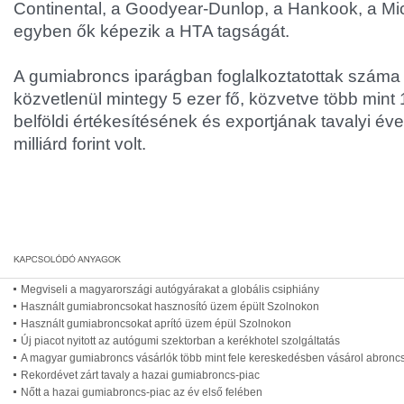
Continental, a Goodyear-Dunlop, a Hankook, a Miche
egyben ők képezik a HTA tagságát.
A gumiabroncs iparágban foglalkoztatottak szám
közvetlenül mintegy 5 ezer fő, közvetve több mint 
belföldi értékesítésének és exportjának tavalyi é
milliárd forint volt.
Megviseli a magyarországi autógyárakat a globális csiphiány
Használt gumiabroncsokat hasznosító üzem épült Szolnokon
Használt gumiabroncsokat aprító üzem épül Szolnokon
Új piacot nyitott az autógumi szektorban a kerékhotel szolgáltatás
A magyar gumiabroncs vásárlók több mint fele kereskedésben vásárol abronc
Rekordévet zárt tavaly a hazai gumiabroncs-piac
Nőtt a hazai gumiabroncs-piac az év első felében