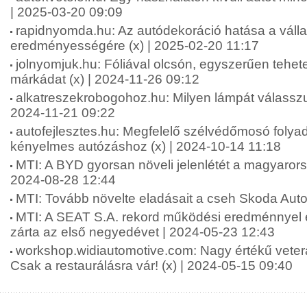
| 2025-03-20 09:09
rapidnyomda.hu: Az autódekoráció hatása a váll
eredményességére (x) | 2025-02-20 11:17
jolnyomjuk.hu: Fóliával olcsón, egyszerűen tehet
márkádat (x) | 2024-11-26 09:12
alkatreszekrobogohoz.hu: Milyen lámpát válasszu
2024-11-21 09:22
autofejlesztes.hu: Megfelelő szélvédőmosó folya
kényelmes autózáshoz (x) | 2024-10-14 11:18
MTI: A BYD gyorsan növeli jelenlétét a magyarors
2024-08-28 12:44
MTI: Tovább növelte eladásait a cseh Skoda Auto
MTI: A SEAT S.A. rekord működési eredménnyel é
zárta az első negyedévet | 2024-05-23 12:43
workshop.widiautomotive.com: Nagy értékű vete
Csak a restaurálásra vár! (x) | 2024-05-15 09:40