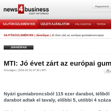
SAJTÓKÖZLEMÉNYEK
ÜZLETI AJÁNLATOK
PÁLYÁZATOK
TIPPEK
SAJTÓKÖZLEMÉNYEK
|
Járműipar
|
Jó évet zárt az európai gumiabroncsipar
JÁRMŰIPAR
MTI: Jó évet zárt az európai gu
Országos | 2016-02-01 07:30 | MTI
Nyári gumiabroncsból 115 ezer darabot, téliből
darabot adtak el tavaly, előbbi 5, utóbbi 4 szá