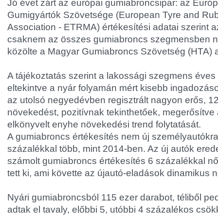
Jó évet zárt az európai gumiabroncsipar: az Euró
Gumigyártók Szövetsége (European Tyre and Rub
Association - ETRMA) értékesítési adatai szerint a
csaknem az összes gumiabroncs szegmensben növ
közölte a Magyar Gumiabroncs Szövetség (HTA) a
A tájékoztatás szerint a lakossági szegmens éves
eltekintve a nyár folyamán mért kisebb ingadozáso
az utolsó negyedévben regisztrált nagyon erős, 1
növekedést, pozitívnak tekinthetőek, megerősítve
elkönyvelt enyhe növekedési trend folytatását.
A gumiabroncs értékesítés nem új személyautókra 
százalékkal több, mint 2014-ben. Az új autók erede
számolt gumiabroncs értékesítés 6 százalékkal nőt
tett ki, ami követte az újautó-eladások dinamikus
Nyári gumiabroncsból 115 ezer darabot, téliből pe
adtak el tavaly, előbbi 5, utóbbi 4 százalékos csö