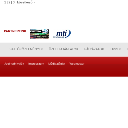
|
|
|
1
2
3
következő »
PARTNEREINK
SAJTÓKÖZLEMÉNYEK
ÜZLETI AJÁNLATOK
PÁLYÁZATOK
TIPPEK
Jogi tudnivalók
Impresszum
Médiaajánlat
Webmester