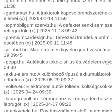
gorent.hu: Autóbérlés a téli sportok szerelmesein
11:38
gardamax.hu: A traktorok kapcsolórendszerének 
elemei (x) | 2026-01-14 11:59
topmobilgumiszerviz.hu: A defektet senki sem szer
rettegni tőle (x) | 2025-11-18 09:42
premiumcardesign.hu: Tervezési trendek a prémi
esetében (x) | 2025-09-11 11:48
joljohet.hu: Mire érdemes figyelni quad vásárlása e
19 09:45
peppi.hu: Autókulcs tokok: stílus és védelem egy
09:39
akku-elem.hu: A különböző típusú akkumulátorok
érthetően (x) | 2025-05-29 09:37
voltie.eu: Elektromos autók töltése: költségcsökk
(x) | 2025-04-24 09:39
laprugo-bolt.hu: Légrugóhoz is könnyedén besze
laprugót! (x) | 2025-04-17 09:22
autokvetele.hu: Egy használaton kívüli autót minél 