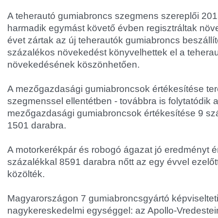
A teherautó gumiabroncs szegmens szereplői 20
harmadik egymást követő évben regisztráltak növ
évet zártak az új teherautók gumiabroncs beszállít
százalékos növekedést könyvelhettek el a teherau
növekedésének köszönhetően.
A mezőgazdasági gumiabroncsok értékesítése teré
szegmenssel ellentétben - továbbra is folytatódik 
mezőgazdasági gumiabroncsok értékesítése 9 szá
1501 darabra.
A motorkerékpár és robogó ágazat jó eredményt ért
százalékkal 8591 darabra nőtt az egy évvel ezelőt
közölték.
Magyarországon 7 gumiabroncsgyártó képviselteti
nagykereskedelmi egységgel: az Apollo-Vredestein