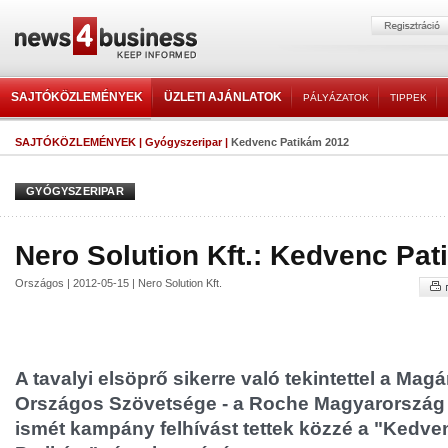
SAJTÓKÖZLEMÉNYEK
ÜZLETI AJÁNLATOK
PÁLYÁZATOK
TIPPEK
SAJTÓKÖZLEMÉNYEK
|
Gyógyszeripar
|
Kedvenc Patikám 2012
GYÓGYSZERIPAR
Nero Solution Kft.: Kedvenc Pa
Országos | 2012-05-15 | Nero Solution Kft.
A tavalyi elsöprő sikerre való tekintettel a M
Országos Szövetsége - a Roche Magyarország K
ismét kampány felhívást tettek közzé a "Kedve