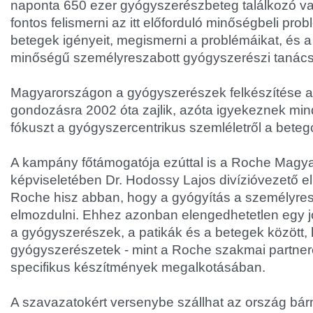
naponta 650 ezer gyógyszerészbeteg találkozó va
fontos felismerni az itt előforduló minőségbeli prob
betegek igényeit, megismerni a problémáikat, és a
minőségű személyreszabott gyógyszerészi tanácsa
Magyarországon a gyógyszerészek felkészítése a
gondozásra 2002 óta zajlik, azóta igyekeznek min
fókuszt a gyógyszercentrikus szemléletről a beteg
A kampány főtámogatója ezúttal is a Roche Magya
képviseletében Dr. Hodossy Lajos divízióvezető e
Roche hisz abban, hogy a gyógyítás a személyres
elmozdulni. Ehhez azonban elengedhetetlen egy jó
a gyógyszerészek, a patikák és a betegek között,
gyógyszerészetek - mint a Roche szakmai partnerei
specifikus készítmények megalkotásában.
A szavazatokért versenybe szállhat az ország bárm