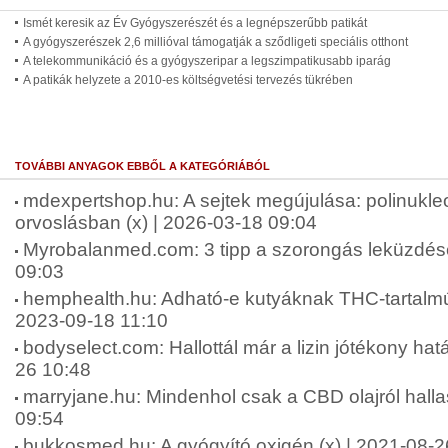
Ismét keresik az Év Gyógyszerészét és a legnépszerűbb patikát
A gyógyszerészek 2,6 millióval támogatják a sződligeti speciális otthont
A telekommunikáció és a gyógyszeripar a legszimpatikusabb iparág
A patikák helyzete a 2010-es költségvetési tervezés tükrében
TOVÁBBI ANYAGOK EBBŐL A KATEGÓRIÁBÓL
mdexpertshop.hu: A sejtek megújulása: polinukleo
orvoslásban (x) | 2026-03-18 09:04
Myrobalanmed.com: 3 tipp a szorongás leküzdésé
09:03
hemphealth.hu: Adható-e kutyáknak THC-tartalmú 
2023-09-18 11:10
bodyselect.com: Hallottál már a lizin jótékony hatá
26 10:48
marryjane.hu: Mindenhol csak a CBD olajról halla
09:54
bukkosmed.hu: A gyógyító oxigén (x) | 2021-08-2