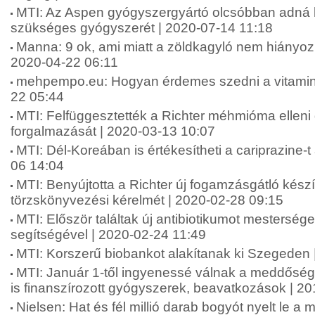
MTI: Az Aspen gyógyszergyártó olcsóbban adná 
szükséges gyógyszerét | 2020-07-14 11:18
Manna: 9 ok, ami miatt a zöldkagyló nem hiányozha
2020-04-22 06:11
mehpempo.eu: Hogyan érdemes szedni a vitamino
22 05:44
MTI: Felfüggesztették a Richter méhmióma ellen
forgalmazását | 2020-03-13 10:07
MTI: Dél-Koreában is értékesítheti a cariprazine-t
06 14:04
MTI: Benyújtotta a Richter új fogamzásgátló kés
törzskönyvezési kérelmét | 2020-02-28 09:15
MTI: Először találtak új antibiotikumot mesterséges
segítségével | 2020-02-24 11:49
MTI: Korszerű biobankot alakítanak ki Szegeden 
MTI: Január 1-től ingyenessé válnak a meddőség
is finanszírozott gyógyszerek, beavatkozások | 2
Nielsen: Hat és fél millió darab bogyót nyelt le a