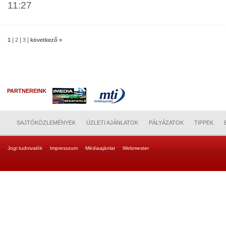
11:27
|
|
|
1
2
3
következő »
PARTNEREINK
SAJTÓKÖZLEMÉNYEK
ÜZLETI AJÁNLATOK
PÁLYÁZATOK
TIPPEK
Jogi tudnivalók
Impresszum
Médiaajánlat
Webmester