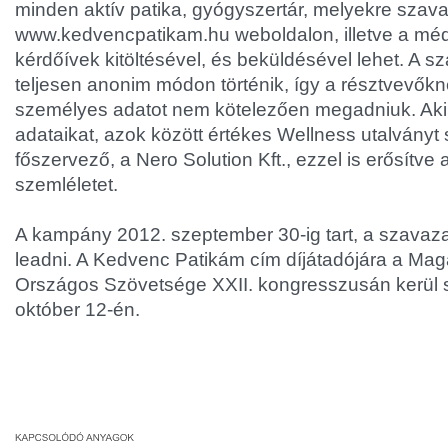
minden aktív patika, gyógyszertár, melyekre szava
www.kedvencpatikam.hu weboldalon, illetve a méd
kérdőívek kitöltésével, és beküldésével lehet. A 
teljesen anonim módon történik, így a résztvevők
személyes adatot nem kötelezően megadniuk. Ak
adataikat, azok között értékes Wellness utalványt s
főszervező, a Nero Solution Kft., ezzel is erősít
szemléletet.
A kampány 2012. szeptember 30-ig tart, a szavaza
leadni. A Kedvenc Patikám cím díjátadójára a M
Országos Szövetsége XXII. kongresszusán kerül s
október 12-én.