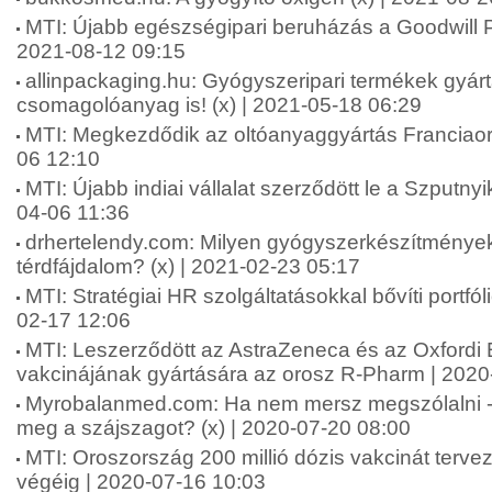
MTI: Újabb egészségipari beruházás a Goodwill P
2021-08-12 09:15
allinpackaging.hu: Gyógyszeripari termékek gyárt
csomagolóanyag is! (x) | 2021-05-18 06:29
MTI: Megkezdődik az oltóanyaggyártás Franciao
06 12:10
MTI: Újabb indiai vállalat szerződött le a Szputny
04-06 11:36
drhertelendy.com: Milyen gyógyszerkészítmények
térdfájdalom? (x) | 2021-02-23 05:17
MTI: Stratégiai HR szolgáltatásokkal bővíti portfól
02-17 12:06
MTI: Leszerződött az AstraZeneca és az Oxfordi
vakcinájának gyártására az orosz R-Pharm | 2020
Myrobalanmed.com: Ha nem mersz megszólalni 
meg a szájszagot? (x) | 2020-07-20 08:00
MTI: Oroszország 200 millió dózis vakcinát tervez
végéig | 2020-07-16 10:03