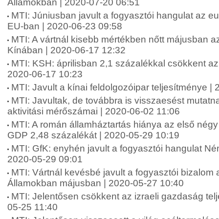
Államokban | 2020-07-20 06:51
MTI: Júniusban javult a fogyasztói hangulat az 
EU-ban | 2020-06-23 09:58
MTI: A vártnál kisebb mértékben nőtt májusban az
Kínában | 2020-06-17 12:32
MTI: KSH: áprilisban 2,1 százalékkal csökkent az 
2020-06-17 10:23
MTI: Javult a kínai feldolgozóipar teljesítménye 
MTI: Javultak, de továbbra is visszaesést mutatnak
aktivitási mérőszámai | 2020-06-02 11:06
MTI: A román államháztartás hiánya az első négy
GDP 2,48 százalékát | 2020-05-29 10:19
MTI: GfK: enyhén javult a fogyasztói hangulat N
2020-05-29 09:01
MTI: Vártnál kevésbé javult a fogyasztói bizalom 
Államokban májusban | 2020-05-27 10:40
MTI: Jelentősen csökkent az izraeli gazdaság tel
05-25 11:40