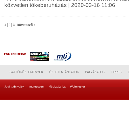
közvetlen tőkeberuházás | 2020-03-16 11:06
|
|
|
1
2
3
következő »
PARTNEREINK
SAJTÓKÖZLEMÉNYEK
ÜZLETI AJÁNLATOK
PÁLYÁZATOK
TIPPEK
Jogi tudnivalók
Impresszum
Médiaajánlat
Webmester