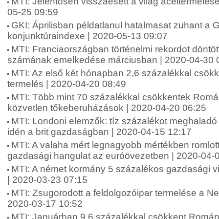
MTI: Jelentősen visszaesett a világ acéltermelése
05-25 09:59
GKI: Áprilisban példatlanul hatalmasat zuhant a 
konjunktúraindexe | 2020-05-13 09:07
MTI: Franciaországban történelmi rekordot döntöt
számának emelkedése márciusban | 2020-04-30 
MTI: Az első két hónapban 2,6 százalékkal csökk
termelés | 2020-04-20 08:49
MTI: Több mint 70 százalékkal csökkentek Román
közvetlen tőkeberuházások | 2020-04-20 06:25
MTI: Londoni elemzők: tíz százalékot meghaladó 
idén a brit gazdaságban | 2020-04-15 12:17
MTI: A valaha mért legnagyobb mértékben romlot
gazdasági hangulat az euróövezetben | 2020-04-
MTI: A német kormány 5 százalékos gazdasági v
| 2020-03-23 07:15
MTI: Zsugorodott a feldolgozóipar termelése a Ne
2020-03-17 10:52
MTI: Januárban 9,6 százalékkal csökkent Románi