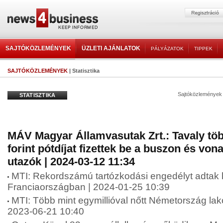
SAJTÓKÖZLEMÉNYEK
ÜZLETI AJÁNLATOK
PÁLYÁZATOK
TIPPEK
SAJTÓKÖZLEMÉNYEK
| Statisztika
Sajtóközlemények
STATISZTIKA
MÁV Magyar Államvasutak Zrt.: Tavaly töb
forint pótdíjat fizettek be a buszon és von
utazók | 2024-03-12 11:34
MTI: Rekordszámú tartózkodási engedélyt adtak k
Franciaországban | 2024-01-25 10:39
MTI: Több mint egymillióval nőtt Németország lak
2023-06-21 10:40