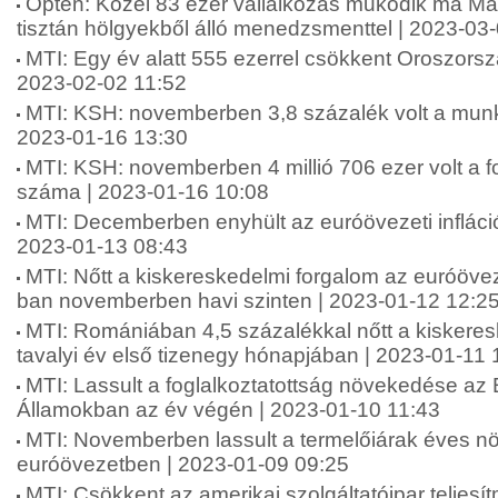
Opten: Közel 83 ezer vállalkozás működik ma M
tisztán hölgyekből álló menedzsmenttel | 2023-03
MTI: Egy év alatt 555 ezerrel csökkent Oroszors
2023-02-02 11:52
MTI: KSH: novemberben 3,8 százalék volt a munka
2023-01-16 13:30
MTI: KSH: novemberben 4 millió 706 ezer volt a fo
száma | 2023-01-16 10:08
MTI: Decemberben enyhült az euróövezeti infláció
2023-01-13 08:43
MTI: Nőtt a kiskereskedelmi forgalom az euróöve
ban novemberben havi szinten | 2023-01-12 12:2
MTI: Romániában 4,5 százalékkal nőtt a kiskeres
tavalyi év első tizenegy hónapjában | 2023-01-11 
MTI: Lassult a foglalkoztatottság növekedése az 
Államokban az év végén | 2023-01-10 11:43
MTI: Novemberben lassult a termelőiárak éves 
euróövezetben | 2023-01-09 09:25
MTI: Csökkent az amerikai szolgáltatóipar teljes