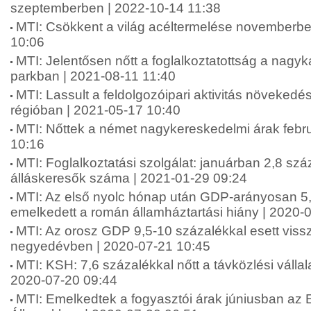
szeptemberben | 2022-10-14 11:38
MTI: Csökkent a világ acéltermelése novemberbe
10:06
MTI: Jelentősen nőtt a foglalkoztatottság a nagyka
parkban | 2021-08-11 11:40
MTI: Lassult a feldolgozóipari aktivitás növekedé
régióban | 2021-05-17 10:40
MTI: Nőttek a német nagykereskedelmi árak febr
10:16
MTI: Foglalkoztatási szolgálat: januárban 2,8 szá
álláskeresők száma | 2021-01-29 09:24
MTI: Az első nyolc hónap után GDP-arányosan 5
emelkedett a román államháztartási hiány | 2020-
MTI: Az orosz GDP 9,5-10 százalékkal esett viss
negyedévben | 2020-07-21 10:45
MTI: KSH: 7,6 százalékkal nőtt a távközlési vállal
2020-07-20 09:44
MTI: Emelkedtek a fogyasztói árak júniusban az 