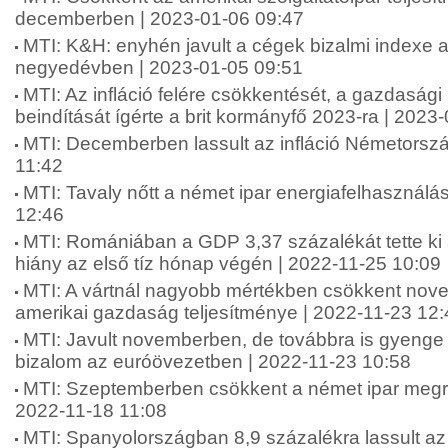
decemberben | 2023-01-06 09:47
MTI: K&H: enyhén javult a cégek bizalmi indexe a
negyedévben | 2023-01-05 09:51
MTI: Az infláció felére csökkentését, a gazdaság
beindítását ígérte a brit kormányfő 2023-ra | 2023
MTI: Decemberben lassult az infláció Németorsz
11:42
MTI: Tavaly nőtt a német ipar energiafelhasználá
12:46
MTI: Romániában a GDP 3,37 százalékát tette ki 
hiány az első tíz hónap végén | 2022-11-25 10:09
MTI: A vártnál nagyobb mértékben csökkent no
amerikai gazdaság teljesítménye | 2022-11-23 12:
MTI: Javult novemberben, de továbbra is gyenge 
bizalom az euróövezetben | 2022-11-23 10:58
MTI: Szeptemberben csökkent a német ipar megr
2022-11-18 11:08
MTI: Spanyolországban 8,9 százalékra lassult az 