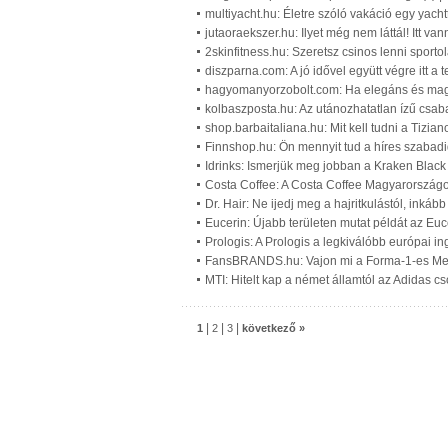
multiyacht.hu: Életre szóló vakáció egy yacht
jutaoraekszer.hu: Ilyet még nem láttál! Itt va
2skinfitness.hu: Szeretsz csinos lenni sporto
diszparna.com: A jó idővel együtt végre itt a
hagyomanyorzobolt.com: Ha elegáns és magyar
kolbaszposta.hu: Az utánozhatatlan ízű csaba
shop.barbaitaliana.hu: Mit kell tudni a Tizian
Finnshop.hu: Ön mennyit tud a híres szabadi
Idrinks: Ismerjük meg jobban a Kraken Black
Costa Coffee: A Costa Coffee Magyarország
Dr. Hair: Ne ijedj meg a hajritkulástól, inkáb
Eucerin: Újabb területen mutat példát az Euc
Prologis: A Prologis a legkiválóbb európai i
FansBRANDS.hu: Vajon mi a Forma-1-es Merc
MTI: Hitelt kap a német államtól az Adidas c
|
|
|
1
2
3
következő »