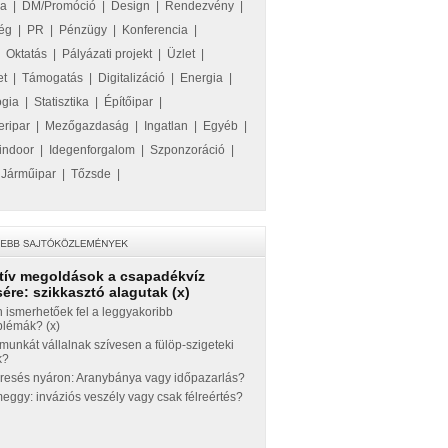
ka
|
DM/Promóció
|
Design
|
Rendezvény
|
ég
|
PR
|
Pénzügy
|
Konferencia
|
|
Oktatás
|
Pályázati projekt
|
Üzlet
|
et
|
Támogatás
|
Digitalizáció
|
Energia
|
ógia
|
Statisztika
|
Építőipar
|
eripar
|
Mezőgazdaság
|
Ingatlan
|
Egyéb
|
indoor
|
Idegenforgalom
|
Szponzoráció
|
|
Járműipar
|
Tőzsde
|
tív megoldások a csapadékvíz
ére: szikkasztó alagutak (x)
 ismerhetőek fel a leggyakoribb
blémák? (x)
munkát vállalnak szívesen a fülöp-szigeteki
k?
eresés nyáron: Aranybánya vagy időpazarlás?
ggy: inváziós veszély vagy csak félreértés?