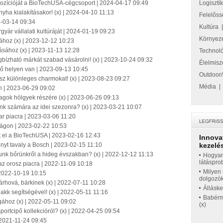
ozícióját a BioTechUSA-cégcsoport | 2024-04-17 09:49
Logiszti
yha kialakításakor! (x) | 2024-04-10 11:13
Felelőss
4-03-14 09:34
Kultúra
gyár vállalati kultúráját | 2024-01-19 09:23
Környez
ához (x) | 2023-12-12 10:23
ásához (x) | 2023-11-13 12:28
Technol
gbízható márkát szabad vásárolni! (x) | 2023-10-24 09:32
Élelmisz
ő helyen van | 2023-09-13 10:45
Outdoor/
ssz különleges charmokat! (x) | 2023-08-23 09:27
Média
n | 2023-06-29 09:02
ok hölgyek részére (x) | 2023-06-26 09:13
nk számára az idei szezonra? (x) | 2023-03-21 10:07
ar piacra | 2023-03-06 11:20
lágon | 2023-02-22 10:53
t el a BioTechUSA | 2023-02-16 12:43
Innova
ényt tavaly a Bosch | 2023-02-15 11:10
kezelés
unk bőrünkről a hideg évszakban? (x) | 2022-12-12 11:13
Hogyan
látáspro
az orosz piacra | 2022-11-09 10:18
Milyen 
 2022-10-19 10:15
dolgozó
rhová, bárkinek (x) | 2022-07-11 10:28
Állásk
akk segítségével! (x) | 2022-05-11 11:16
Babérme
ágához (x) | 2022-05-11 09:02
(x)
portcipő kollekcióról? (x) | 2022-04-25 09:54
 2021-11-24 09:45