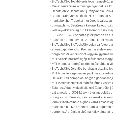
BioTechUSA: Tovább erősítette nemzetközi p
Miele: Tervezzünk a mosogatógéppel is a kon
Decathlon: A Decathlon új irányvonala | 202
Borsodi Sörgyár: Ismét díjazták a Borsodi Sör
markabolt.hu: Tippek a mosógép kiválasztás
buywatch.hu: Segítség a karórák kategorizál
velekey-ekszervilag.hu: A karórából csak me
LEGO: A LEGO Csoport a játékiparban az els
orashop.hu: Ha egyedi szeretnél lenni, vála
BioTechUSA: BioTechUSA boltja az Allee-ba
ahonapajandeka.hu: Prémium ajándékcsomag
borgo.hu: Milyen fiú cipőt vegyünk gyermekü
MTI: Vezető háztartásigép-márka tart a magy
MTI: A Lego a legértékesebb játékmárka a vi
BioTechUSA: Jelentős beruházásokat indítot
MTI: Növelte forgalmát és javította az eredm
Helia-D: Téli bőrápolás: hogyan gondoskodj
MTI: Ismert kozmetikai márkák térnek vissza 
Zalando: Adaptív divatkollekció Zalandótól |
extrametal.hu: SOG kések - éles megoldás bá
douglas.hu: Varázsolj csodás kezeket köröml
Idrinks: Kedvcsináló a ginek varázslatos vil
truetosole.hu: Mit érdemes tudni a legújabb s
borgo.hu: A prémium cipőmárkák világa (x) |