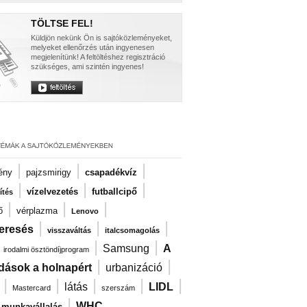
TÖLTSE FEL!
Küldjön nekünk Ön is sajtóközleményeket,
melyeket ellenőrzés után ingyenesen
megjelenítünk! A feltöltéshez regisztráció
szükséges, ami szintén ingyenes!
|
|
|
ény
pajzsmirigy
csapadékvíz
|
|
|
vízelvezetés
futballcipő
ítés
|
|
|
ő
vérplazma
Lenovo
|
|
|
eresés
visszaváltás
italcsomagolás
|
|
|
Samsung
A
irodalmi ösztöndíjprogram
|
|
dások a holnapért
urbanizáció
|
|
|
|
|
látás
LIDL
Mastercard
szerszám
|
WHC
i munkavállalás