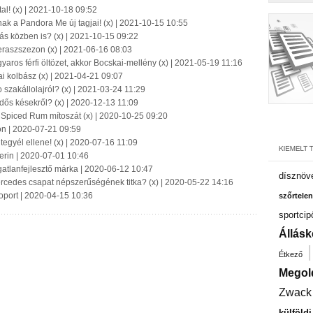
tal! (x) | 2021-10-18 09:52
nnak a Pandora Me új tagjai! (x) | 2021-10-15 10:55
lás közben is? (x) | 2021-10-15 09:22
 teraszszezon (x) | 2021-06-16 08:03
os férfi öltözet, akkor Bocskai-mellény (x) | 2021-05-19 11:16
i kolbász (x) | 2021-04-21 09:07
o szakállolajról? (x) | 2021-03-24 11:29
dős késekről? (x) | 2020-12-13 11:09
 Spiced Rum mítoszát (x) | 2020-10-25 09:20
on | 2020-07-21 09:59
b tegyél ellene! (x) | 2020-07-16 11:09
erin | 2020-07-01 10:46
ngatlanfejlesztő márka | 2020-06-12 10:47
dísznöv
edes csapat népszerűségének titka? (x) | 2020-05-22 14:16
soport | 2020-04-15 10:36
szőrtelen
sportcip
Állásk
Étkező
Megol
Zwack
külföld