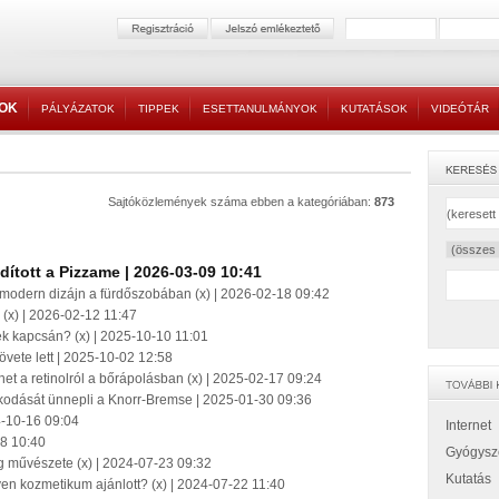
TOK
PÁLYÁZATOK
TIPPEK
ESETTANULMÁNYOK
KUTATÁSOK
VIDEÓTÁR
Sajtóközlemények száma ebben a kategóriában:
873
ított a Pizzame | 2026-03-09 10:41
modern dizájn a fürdőszobában (x) | 2026-02-18 09:42
 (x) | 2026-02-12 11:47
ek kapcsán? (x) | 2025-10-10 11:01
vete lett | 2025-10-02 12:58
het a retinolról a bőrápolásban (x) | 2025-02-17 09:24
kodását ünnepli a Knorr-Bremse | 2025-01-30 09:36
24-10-16 09:04
Internet
28 10:40
Gyógysz
ág művészete (x) | 2024-07-23 09:32
Kutatás
yen kozmetikum ajánlott? (x) | 2024-07-22 11:40