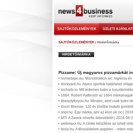
SAJTÓKÖZLEMÉNYEK
ÜZLETI AJÁNLA
SAJTÓKÖZLEMÉNYEK
| Hirdető/márka
HIRDETŐ/MÁRKA
Pizzame: Új magyaros pizzamárkát ind
homedepo.eu: Monoblokkos wc: higiénia és 
dockyard.hu: Alpesi sportok határtalan világa
iocharts.io: Mit érdemes tudni a luxustermék
1664: Robert Pattinson az 1664 márkanagykö
kbeautyforyou.hu: Minden, amit csak tudni le
Knorr-Bremse: 120 év jövőbe mutató gondol
snpr.hu: Egy márka, ami az élen jár (x) | 20
MTI: A Zwack növelte árbevételét | 2024-08-
webmaxx.hu: A címke készítése az üzleti vil
biola.hu: A fényvédelem jegyben – mikor mil