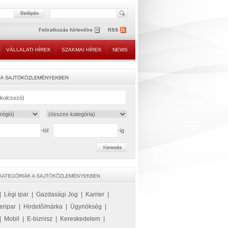
VÁLLALATI HÍREK
SZAKMAI HÍREK
NEWS
-tól
-ig
|
Légi ipar
|
Gazdasági Jog
|
Karrier
|
eripar
|
Hirdető/márka
|
Ügynökség
|
|
Mobil
|
E-biznisz
|
Kereskedelem
|